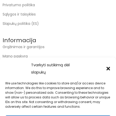
Privatumo politika
Sąlygos ir taisyklės
Slapukų politika (ES)
Informacija
Grąžinimas ir garantijos
Mano paskyra
Tvarkyti sutikimą dėl
Apmokėjimas
slapukų
Krepšelis
We use technologies like cookies to store and/or access device
information. We do this to improve browsing experience and to
Kontaktai
show (non-) personalized ads. Consenting to these technologies
will allow us to process data such as browsing behavior or unique
info@bodyfoodas.lt
IDs on this site. Not consenting or withdrawing consent, may
+370 600 77017
adversely affect certain features and functions.