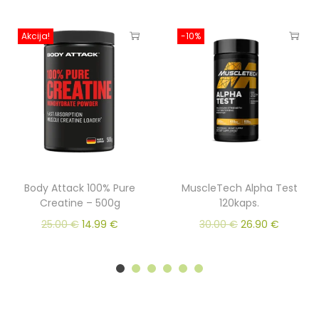
Akcija!
-10%
Body Attack 100% Pure
MuscleTech Alpha Test
Creatine – 500g
120kaps.
25.00
€
14.99
€
30.00
€
26.90
€