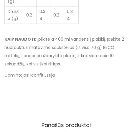
(g)
Drusk
0.3
0.3
0.2
0.2
a (g)
4
4
KAIP NAUDOTI:
Įpilkite a 400 ml vandens į plakiklį. Įdėkite 2
nubrauktus matavimo šaukštelius (iš viso 70 g) RECO
miltelių, sandariai uždarykite plakiklį ir kratykite apie 10
sekundžių, kol visiškai ištirps.
Gamintojas: Iconfit,Estija
Panašūs produktai