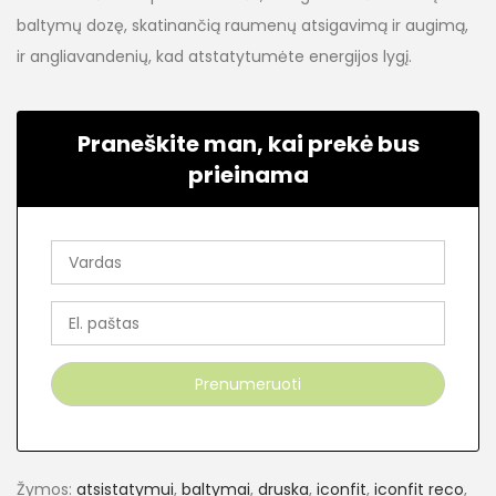
baltymų dozę, skatinančią raumenų atsigavimą ir augimą,
ir angliavandenių, kad atstatytumėte energijos lygį.
Praneškite man, kai prekė bus
prieinama
Žymos:
atsistatymui
,
baltymai
,
druska
,
iconfit
,
iconfit reco
,