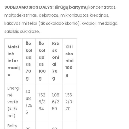
SUDEDAMOSIOS DALYS:
Išrūgų baltymų
koncentratas,
maltodekstrinas, dekstrozė, mikronizuotas kreatinas,
kakavos milteliai (tik šokolado skonio), kvapioji medžiaga,
saldiklis sukralozė.
Šo
Šo
Kiti
Maist
Kiti
kol
kol
sk
inė
sko
ad
ad
oni
infor
niai
as
as
ai
macij
100
70
100
70
a
g
g
g
g
Energi
1,0
nė
1,52
1,08
1,55
68
vertė
6/3
6/2
2/3
/25
(kJ/k
64
59
70
5
cal)
Balty