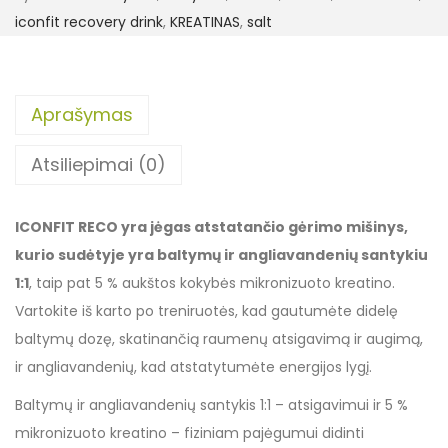
iconfit recovery drink
,
KREATINAS
,
salt
Aprašymas
Atsiliepimai (0)
ICONFIT RECO yra jėgas atstatančio gėrimo mišinys,
kurio sudėtyje yra baltymų ir angliavandenių santykiu
1:1
, taip pat 5 % aukštos kokybės mikronizuoto kreatino.
Vartokite iš karto po treniruotės, kad gautumėte didelę
baltymų dozę, skatinančią raumenų atsigavimą ir augimą,
ir angliavandenių, kad atstatytumėte energijos lygį.
Baltymų ir angliavandenių santykis 1:1 – atsigavimui ir 5 %
mikronizuoto kreatino – fiziniam pajėgumui didinti