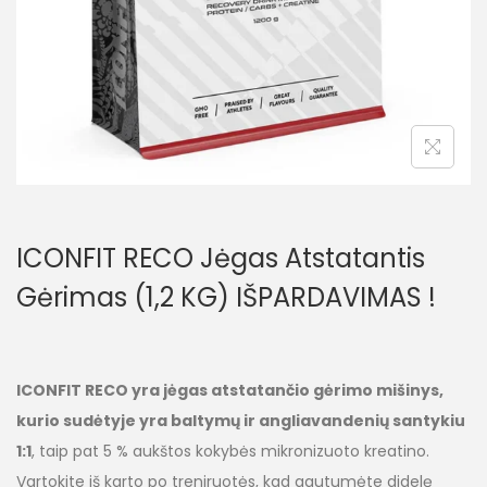
ICONFIT RECO Jėgas Atstatantis
Gėrimas (1,2 KG) IŠPARDAVIMAS !
ICONFIT RECO yra jėgas atstatančio gėrimo mišinys,
kurio sudėtyje yra baltymų ir angliavandenių santykiu
1:1
, taip pat 5 % aukštos kokybės mikronizuoto kreatino.
Vartokite iš karto po treniruotės, kad gautumėte didelę