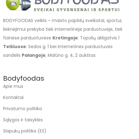
BODYFOODAS veikla – maisto papildų sveikatai, sportui,
lieknėjimui prekyba tiek internetinėje parduotuvėje, tiek
fizinėse parduotuvėse
Kretingoje
: Topolių akligatvis 1
Telšiuose
: Sedos g. 1 bei internetinės parduotuvės
sandėlis
Palangoje
, Malūno g. 4, 2 aukštas.
Bodyfoodas
Apie mus
Kontaktai
Privatumo politika
Sąlygos ir taisyklės
Slapukų politika (ES)