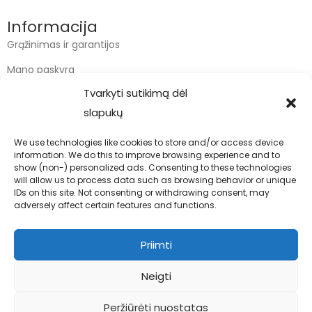
Informacija
Grąžinimas ir garantijos
Mano paskyra
Tvarkyti sutikimą dėl
Apmokėjimas
slapukų
Krepšelis
We use technologies like cookies to store and/or access device
information. We do this to improve browsing experience and to
Kontaktai
show (non-) personalized ads. Consenting to these technologies
will allow us to process data such as browsing behavior or unique
info@bodyfoodas.lt
IDs on this site. Not consenting or withdrawing consent, may
+370 600 77017
adversely affect certain features and functions.
Priimti
Neigti
Visos teisės saugomos © Bodyfoodas.lt 2026
Peržiūrėti nuostatas