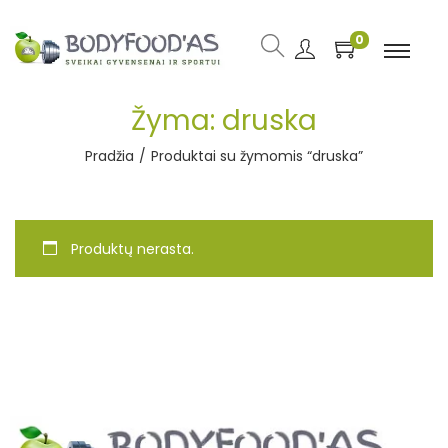
0
Žyma:
druska
Pradžia
/
Produktai su žymomis “druska”
Produktų nerasta.