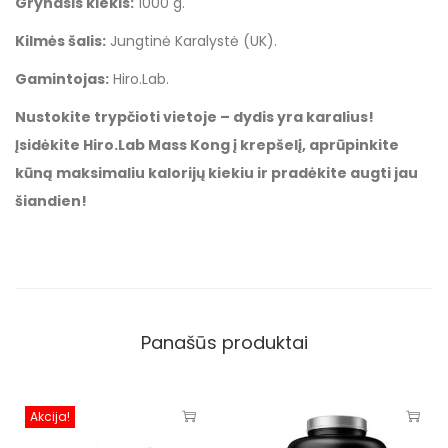
Grynasis kiekis:
1000 g.
Kilmės šalis:
Jungtinė Karalystė (UK).
Gamintojas:
Hiro.Lab.
Nustokite trypčioti vietoje – dydis yra karalius!
Įsidėkite Hiro.Lab Mass Kong į krepšelį, aprūpinkite
kūną maksimaliu kalorijų kiekiu ir pradėkite augti jau
šiandien!
Panašūs produktai
Akcija!