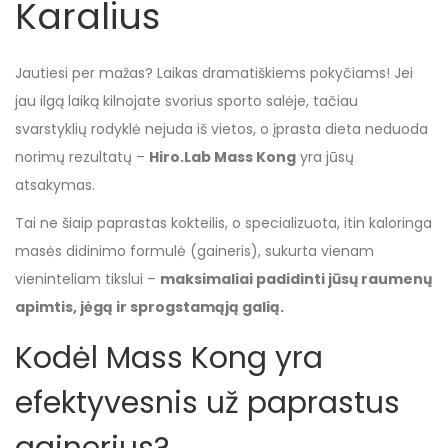
Karalius
Jautiesi per mažas? Laikas dramatiškiems pokyčiams! Jei
jau ilgą laiką kilnojate svorius sporto salėje, tačiau
svarstyklių rodyklė nejuda iš vietos, o įprasta dieta neduoda
norimų rezultatų –
Hiro.Lab Mass Kong
yra jūsų
atsakymas.
Tai ne šiaip paprastas kokteilis, o specializuota, itin kaloringa
masės didinimo formulė (gaineris), sukurta vienam
vieninteliam tikslui –
maksimaliai padidinti jūsų raumenų
apimtis, jėgą ir sprogstamąją galią.
Kodėl Mass Kong yra
efektyvesnis už paprastus