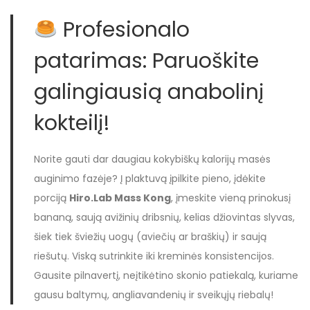
Profesionalo
patarimas: Paruoškite
galingiausią anabolinį
kokteilį!
Norite gauti dar daugiau kokybiškų kalorijų masės
auginimo fazėje? Į plaktuvą įpilkite pieno, įdėkite
porciją
Hiro.Lab Mass Kong
, įmeskite vieną prinokusį
bananą, saują avižinių dribsnių, kelias džiovintas slyvas,
šiek tiek šviežių uogų (aviečių ar braškių) ir saują
riešutų. Viską sutrinkite iki kreminės konsistencijos.
Gausite pilnavertį, neįtikėtino skonio patiekalą, kuriame
gausu baltymų, angliavandenių ir sveikųjų riebalų!