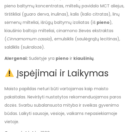
pieno baltymų koncentratas, miltelių pavidalo MCT aliejus,
tirštikliai (guaro derva, inulinas), kalis (kalio citratas), linų
sėmenų milteliai, išrūgų baltymų izoliatas (iš
pieno
),
kiaušinio baltojo milteliai, cinamono žievės ekstraktas
(
Cinnamomum cassia
), emulsiklis (saulėgrąžų lecitinas),
saldiklis (sukralozė).
Alergenai:
Sudėtyje yra
pieno
ir
kiaušinių
.
Įspėjimai ir Laikymas
Maisto papildas neturi būti vartojamas kaip maisto
pakaitalas. Neviršyti nustatytos rekomenduojamos paros
dozės. Svarbu subalansuota mityba ir sveikas gyvenimo
būdas. Laikyti sausoje, vėsioje, vaikams nepasiekiamoje
vietoje.