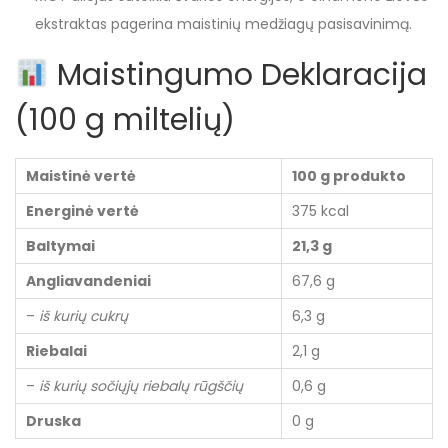
ekstraktas pagerina maistinių medžiagų pasisavinimą.
Maistingumo Deklaracija
(100 g miltelių)
Maistinė vertė
100 g produkto
Energinė vertė
375 kcal
Baltymai
21,3 g
Angliavandeniai
67,6 g
–
iš kurių cukrų
6,3 g
Riebalai
2,1 g
–
iš kurių sočiųjų riebalų rūgščių
0,6 g
Druska
0 g