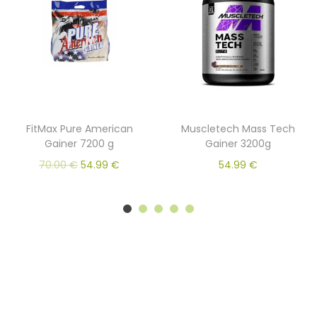
FitMax Pure American
Muscletech Mass Tech
Gainer 7200 g
Gainer 3200g
70.00
€
54.99
€
54.99
€