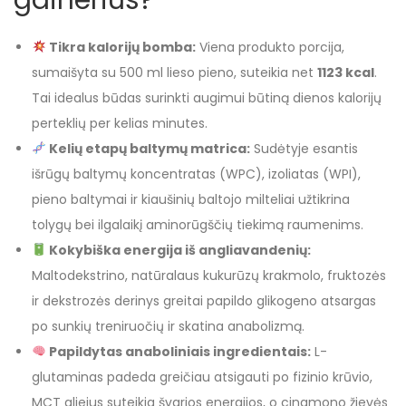
gainerius?
Tikra kalorijų bomba:
Viena produkto porcija,
sumaišyta su 500 ml lieso pieno, suteikia net
1123 kcal
.
Tai idealus būdas surinkti augimui būtiną dienos kalorijų
perteklių per kelias minutes.
Kelių etapų baltymų matrica:
Sudėtyje esantis
išrūgų baltymų koncentratas (WPC), izoliatas (WPI),
pieno baltymai ir kiaušinių baltojo milteliai užtikrina
tolygų bei ilgalaikį aminorūgščių tiekimą raumenims.
Kokybiška energija iš angliavandenių:
Maltodekstrino, natūralaus kukurūzų krakmolo, fruktozės
ir dekstrozės derinys greitai papildo glikogeno atsargas
po sunkių treniruočių ir skatina anabolizmą.
Papildytas anaboliniais ingredientais:
L-
glutaminas padeda greičiau atsigauti po fizinio krūvio,
MCT aliejus suteikia švarios energijos, o cinamono žievės