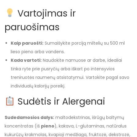
Vartojimas ir
paruošimas
Kaip paruošti:
Sumaišykite porciją miltelių su 500 ml
lieso pieno arba vandens.
Kada vartoti:
Naudokite namuose ar darbe, idealiai
tinka ryte prie pusryčių arba iškart po intensyvios
treniruotės raumenų atsistatymui. Vartokite pagal savo
individualų kalorijų poreikį.
Sudėtis ir Alergenai
Sudedamosios dalys:
maltodekstrinas, išrūgų baltymų
koncentratas (iš
pieno
), kakava, L-glutaminas, natūralus
kukurūzų krakmolas, kvapioji medžiaga, fruktozė, dekstrozė,