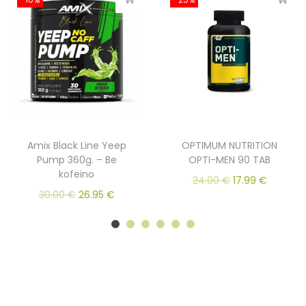
Amix Black Line Yeep
OPTIMUM NUTRITION
Pump 360g. – Be
OPTI-MEN 90 TAB
kofeino
24.00
€
17.99
€
30.00
€
26.95
€