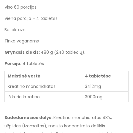
Viso 60 porcijos
Viena porcija – 4 tabletės
Be laktozės
Tinka veganams
Grynasis kiekis:
480 g (240 tablečių).
Porcija:
4 tabletės
Maistinė vertė
4 tabletėse
Kreatino monohidratas
3412mg
iš kurio kreatino
3000mg
Sudedamosios dalys:
Kreatino monohidratas 43%,
užpildas (izomaltas), maisto koncentrato dažiklis