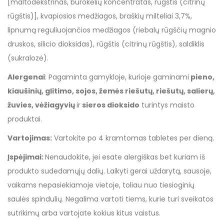
[maltodekstrinas, burokėlių koncentratas, rūgštis (citrinų
rūgštis)], kvapiosios medžiagos, braškių milteliai 3,7%,
lipnumą reguliuojančios medžiagos (riebalų rūgščių magnio
druskos, silicio dioksidas), rūgštis (citrinų rūgštis), saldiklis
(sukralozė).
Alergenai
: Pagaminta gamykloje, kurioje gaminami
pieno,
kiaušinių, glitimo, sojos, žemės riešutų, riešutų, salierų,
žuvies, vėžiagyvių
ir
sieros dioksido
turintys maisto
produktai.
Vartojimas:
Vartokite po 4 kramtomas tabletes per dieną.
Įspėjimai:
Nenaudokite, jei esate alergiškas bet kuriam iš
produkto sudedamųjų dalių. Laikyti gerai uždarytą, sausoje,
vaikams nepasiekiamoje vietoje, toliau nuo tiesioginių
saulės spindulių. Negalima vartoti tiems, kurie turi sveikatos
sutrikimų arba vartojate kokius kitus vaistus.