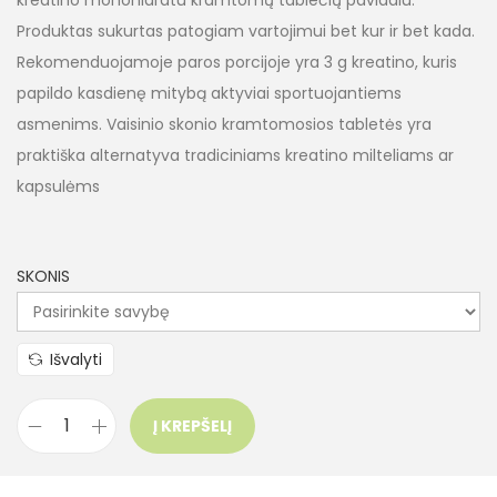
kreatino monohidratu kramtomų tablečių pavidalu.
Produktas sukurtas patogiam vartojimui bet kur ir bet kada.
Rekomenduojamoje paros porcijoje yra 3 g kreatino, kuris
papildo kasdienę mitybą aktyviai sportuojantiems
asmenims. Vaisinio skonio kramtomosios tabletės yra
praktiška alternatyva tradiciniams kreatino milteliams ar
kapsulėms
SKONIS
Išvalyti
Į KREPŠELĮ