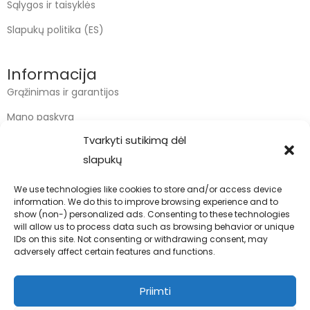
Sąlygos ir taisyklės
Slapukų politika (ES)
Informacija
Grąžinimas ir garantijos
Mano paskyra
Tvarkyti sutikimą dėl
Apmokėjimas
slapukų
Krepšelis
We use technologies like cookies to store and/or access device
information. We do this to improve browsing experience and to
Kontaktai
show (non-) personalized ads. Consenting to these technologies
will allow us to process data such as browsing behavior or unique
info@bodyfoodas.lt
IDs on this site. Not consenting or withdrawing consent, may
+370 600 77017
adversely affect certain features and functions.
Priimti