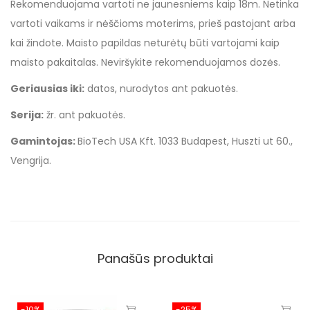
Rekomenduojama vartoti ne jaunesniems kaip 18m. Netinka
vartoti vaikams ir nėščioms moterims, prieš pastojant arba
kai žindote. Maisto papildas neturėtų būti vartojami kaip
maisto pakaitalas.
Neviršykite rekomenduojamos dozės
.
Geriausias iki:
datos, nurodytos ant pakuotės.
Serija:
žr. ant pakuotės.
Gamintojas:
BioTech USA Kft. 1033 Budapest, Huszti ut 60.,
Vengrija.
Panašūs produktai
-10%
-25%