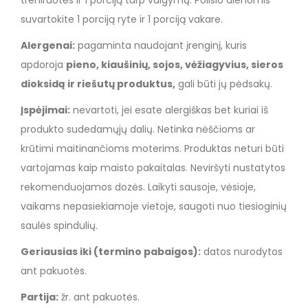
treniruotės ir 1 porciją tarp valgymų. Poilsio dienomis
suvartokite 1 porciją ryte ir 1 porciją vakare.
Alergenai:
pagaminta naudojant įrenginį, kuris
apdoroja
pieno, kiaušinių, sojos, vėžiagyvius, sieros
dioksidą ir riešutų produktus,
gali būti jų pėdsakų.
Įspėjimai:
nevartoti, jei esate alergiškas bet kuriai iš
produkto sudedamųjų dalių. Netinka nėščioms ar
krūtimi maitinančioms moterims. Produktas neturi būti
vartojamas kaip maisto pakaitalas. Neviršyti nustatytos
rekomenduojamos dozės. Laikyti sausoje, vėsioje,
vaikams nepasiekiamoje vietoje, saugoti nuo tiesioginių
saulės spindulių.
Geriausias iki (termino pabaigos):
datos nurodytos
ant pakuotės.
Partija:
žr. ant pakuotės.