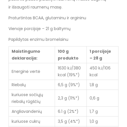
ir išsaugoti raumenų masę.
Praturtintas BCAA, glutaminu ir argininu
Vienoje porcijoje – 21 g baltymų
Papildytas enzimu bromelainu
Maistingumo
100 g
1 porcijoje
deklaracija:
produkto
– 28 g
1630 kJ/380
450 kJ/106
Energinė vertė
kcal (19%*)
kcal
Riebalų
6,5 g (9%*)
1,8 g
kuriuose sočiųjų
2,3 g (11%*)
0,6 g
riebalų rūgščių
Angliavandenių
6.1 g (2%*)
1,7 g
kuriuose cukrų
3,5 g (4%*)
1,0 g