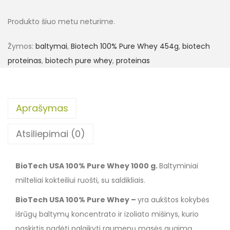
Produkto šiuo metu neturime.
Žymos:
baltymai
,
Biotech 100% Pure Whey 454g
,
biotech
proteinas
,
biotech pure whey
,
proteinas
Aprašymas
Atsiliepimai (0)
BioTech USA 100% Pure Whey 1000 g.
Baltyminiai
milteliai kokteiliui ruošti, su saldikliais.
BioTech USA 100% Pure Whey –
yra aukštos kokybės
išrūgų baltymų koncentrato ir izoliato mišinys, kurio
paskirtis padėti palaikyti raumenų masės augimą