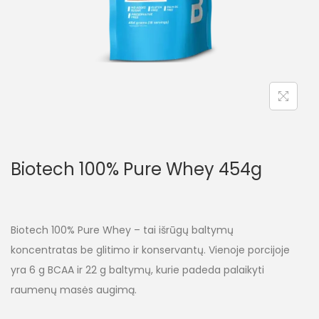
Biotech 100% Pure Whey 454g
Biotech 100% Pure Whey – tai išrūgų baltymų
koncentratas be glitimo ir konservantų. Vienoje porcijoje
yra 6 g BCAA ir 22 g baltymų, kurie padeda palaikyti
raumenų masės augimą.