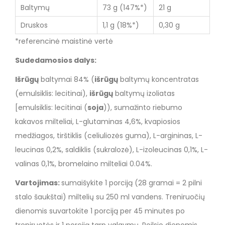
Baltymų
73 g (147%*)
21 g
Druskos
1,1 g (18%*)
0,30 g
*referencinė maistinė vertė
Sudedamosios dalys:
Išrūgų
baltymai 84% (
išrūgų
baltymų koncentratas
(emulsiklis: lecitinai),
išrūgų
baltymų izoliatas
[emulsiklis: lecitinai (
soja
)), sumažinto riebumo
kakavos milteliai, L-glutaminas 4,6%, kvapiosios
medžiagos, tirštiklis (celiuliozės guma), L-argininas, L-
leucinas 0,2%, saldiklis (sukralozė), L-izoleucinas 0,1%, L-
valinas 0,1%, bromelaino milteliai 0.04%.
Vartojimas:
sumaišykite 1 porciją (28 gramai = 2 pilni
stalo šaukštai) miltelių su 250 ml vandens. Treniruočių
dienomis suvartokite 1 porciją per 45 minutes po