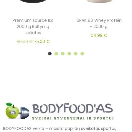
Premium source Iso
6PAK 80 Whey Protein
2000 g Baltymų
– 2000 g.
izoliatas
64.99
€
80.00
€
75.00
€
BODYFOODAS veikla – maisto papildų sveikatai, sportui,