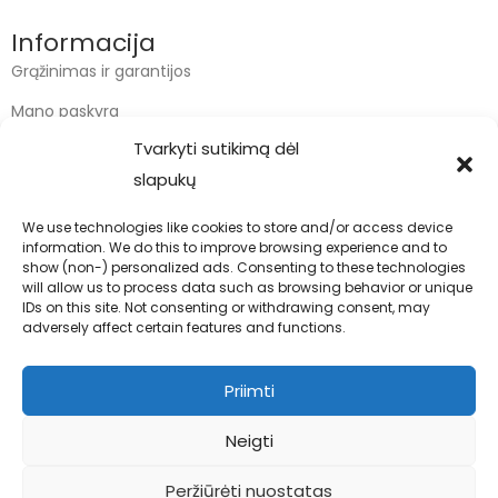
Informacija
Grąžinimas ir garantijos
Mano paskyra
Tvarkyti sutikimą dėl
Apmokėjimas
slapukų
Krepšelis
We use technologies like cookies to store and/or access device
information. We do this to improve browsing experience and to
Kontaktai
show (non-) personalized ads. Consenting to these technologies
will allow us to process data such as browsing behavior or unique
info@bodyfoodas.lt
IDs on this site. Not consenting or withdrawing consent, may
+370 600 77017
adversely affect certain features and functions.
Priimti
Neigti
Visos teisės saugomos © Bodyfoodas.lt 2026
Peržiūrėti nuostatas