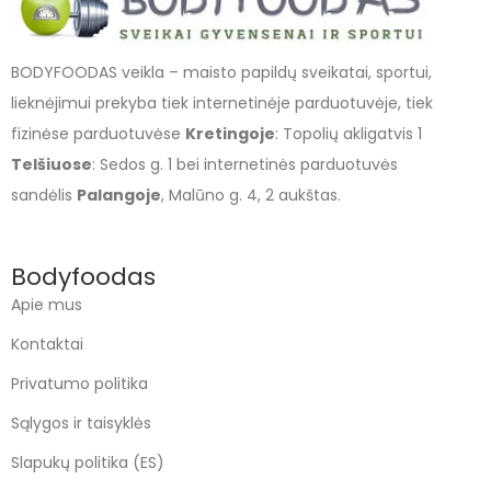
BODYFOODAS veikla – maisto papildų sveikatai, sportui,
lieknėjimui prekyba tiek internetinėje parduotuvėje, tiek
fizinėse parduotuvėse
Kretingoje
: Topolių akligatvis 1
Telšiuose
: Sedos g. 1 bei internetinės parduotuvės
sandėlis
Palangoje
, Malūno g. 4, 2 aukštas.
Bodyfoodas
Apie mus
Kontaktai
Privatumo politika
Sąlygos ir taisyklės
Slapukų politika (ES)