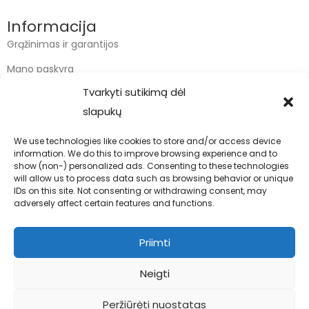
Informacija
Grąžinimas ir garantijos
Mano paskyra
Tvarkyti sutikimą dėl
Apmokėjimas
slapukų
Krepšelis
We use technologies like cookies to store and/or access device
information. We do this to improve browsing experience and to
Kontaktai
show (non-) personalized ads. Consenting to these technologies
will allow us to process data such as browsing behavior or unique
info@bodyfoodas.lt
IDs on this site. Not consenting or withdrawing consent, may
+370 600 77017
adversely affect certain features and functions.
Priimti
Neigti
Visos teisės saugomos © Bodyfoodas.lt 2026
Peržiūrėti nuostatas