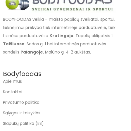
BODYFOODAS veikla – maisto papildų sveikatai, sportui,
lieknėjimui prekyba tiek internetinėje parduotuvėje, tiek
fizinėse parduotuvėse
Kretingoje
: Topolių akligatvis 1
Telšiuose
: Sedos g. 1 bei internetinės parduotuvės
sandėlis
Palangoje
, Malūno g. 4, 2 aukštas.
Bodyfoodas
Apie mus
Kontaktai
Privatumo politika
Sąlygos ir taisyklės
Slapukų politika (ES)