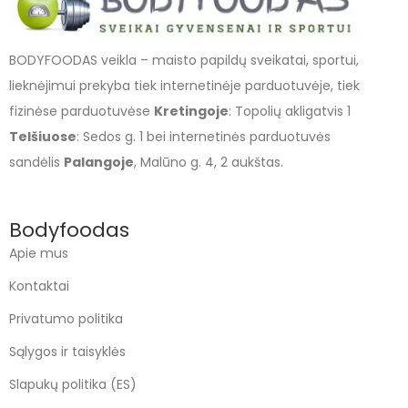
BODYFOODAS veikla – maisto papildų sveikatai, sportui,
lieknėjimui prekyba tiek internetinėje parduotuvėje, tiek
fizinėse parduotuvėse
Kretingoje
: Topolių akligatvis 1
Telšiuose
: Sedos g. 1 bei internetinės parduotuvės
sandėlis
Palangoje
, Malūno g. 4, 2 aukštas.
Bodyfoodas
Apie mus
Kontaktai
Privatumo politika
Sąlygos ir taisyklės
Slapukų politika (ES)