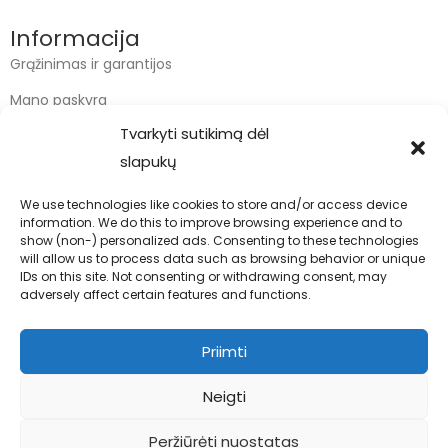
Informacija
Grąžinimas ir garantijos
Mano paskyra
Tvarkyti sutikimą dėl
Apmokėjimas
slapukų
Krepšelis
We use technologies like cookies to store and/or access device
information. We do this to improve browsing experience and to
Kontaktai
show (non-) personalized ads. Consenting to these technologies
will allow us to process data such as browsing behavior or unique
info@bodyfoodas.lt
IDs on this site. Not consenting or withdrawing consent, may
+370 600 77017
adversely affect certain features and functions.
Priimti
Neigti
Visos teisės saugomos © Bodyfoodas.lt 2026
Peržiūrėti nuostatas