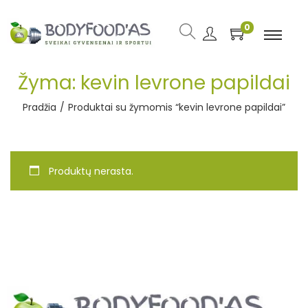
0
Žyma:
kevin levrone papildai
Pradžia
/
Produktai su žymomis “kevin levrone papildai”
Produktų nerasta.