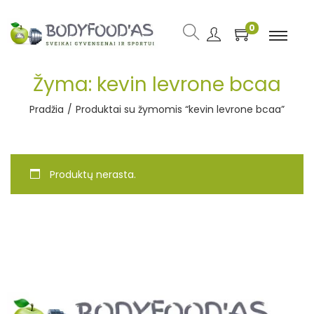
0
Žyma:
kevin levrone bcaa
Pradžia
/
Produktai su žymomis “kevin levrone bcaa”
Produktų nerasta.