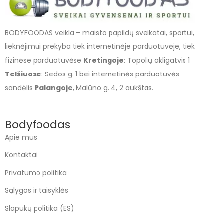
BODYFOODAS veikla – maisto papildų sveikatai, sportui,
lieknėjimui prekyba tiek internetinėje parduotuvėje, tiek
fizinėse parduotuvėse
Kretingoje
: Topolių akligatvis 1
Telšiuose
: Sedos g. 1 bei internetinės parduotuvės
sandėlis
Palangoje
, Malūno g. 4, 2 aukštas.
Bodyfoodas
Apie mus
Kontaktai
Privatumo politika
Sąlygos ir taisyklės
Slapukų politika (ES)