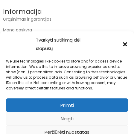
Informacija
Grąžinimas ir garantijos
Mano paskyra
Tvarkyti sutikimą dėl
Apmokėjimas
slapukų
Krepšelis
We use technologies like cookies to store and/or access device
information. We do this to improve browsing experience and to
Kontaktai
show (non-) personalized ads. Consenting to these technologies
will allow us to process data such as browsing behavior or unique
info@bodyfoodas.lt
IDs on this site. Not consenting or withdrawing consent, may
+370 600 77017
adversely affect certain features and functions.
Priimti
Neigti
Visos teisės saugomos © Bodyfoodas.lt 2026
Peržiūrėti nuostatas