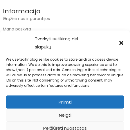
Informacija
Grąžinimas ir garantijos
Mano paskyra
Tvarkyti sutikimą dėl
Apmokėjimas
slapukų
Krepšelis
We use technologies like cookies to store and/or access device
information. We do this to improve browsing experience and to
Kontaktai
show (non-) personalized ads. Consenting to these technologies
will allow us to process data such as browsing behavior or unique
info@bodyfoodas.lt
IDs on this site. Not consenting or withdrawing consent, may
+370 600 77017
adversely affect certain features and functions.
Priimti
Neigti
Visos teisės saugomos © Bodyfoodas.lt 2026
Peržiūrėti nuostatas