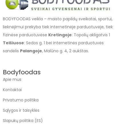
BODYFOODAS veikla – maisto papildų sveikatai, sportui,
lieknėjimui prekyba tiek internetinėje parduotuvėje, tiek
fizinėse parduotuvėse
Kretingoje
: Topolių akligatvis 1
Telšiuose
: Sedos g. 1 bei internetinės parduotuvės
sandėlis
Palangoje
, Malūno g. 4, 2 aukštas.
Bodyfoodas
Apie mus
Kontaktai
Privatumo politika
Sąlygos ir taisyklės
Slapukų politika (ES)