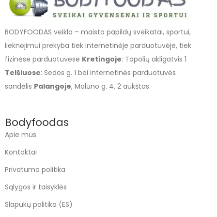
BODYFOODAS veikla – maisto papildų sveikatai, sportui,
lieknėjimui prekyba tiek internetinėje parduotuvėje, tiek
fizinėse parduotuvėse
Kretingoje
: Topolių akligatvis 1
Telšiuose
: Sedos g. 1 bei internetinės parduotuvės
sandėlis
Palangoje
, Malūno g. 4, 2 aukštas.
Bodyfoodas
Apie mus
Kontaktai
Privatumo politika
Sąlygos ir taisyklės
Slapukų politika (ES)