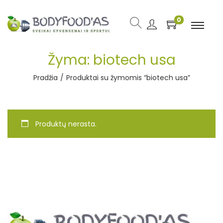
0
Žyma:
biotech usa
Pradžia
/
Produktai su žymomis “biotech usa”
Produktų nerasta.