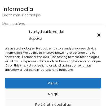
Informacija
Grąžinimas ir garantijos
Mano paskyra
Tvarkyti sutikimą dėl
Apmokėjimas
slapukų
Krepšelis
We use technologies like cookies to store and/or access device
information. We do this to improve browsing experience and to
Kontaktai
show (non-) personalized ads. Consenting to these technologies
will allow us to process data such as browsing behavior or unique
info@bodyfoodas.lt
IDs on this site. Not consenting or withdrawing consent, may
+370 600 77017
adversely affect certain features and functions.
Priimti
Neigti
Visos teisės saugomos © Bodyfoodas.lt 2026
Peržiūrėti nuostatas