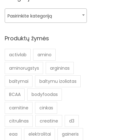
Pasirinkite kategoriją
Produktų žymės
activlab
amino
aminorugstys
argininas
baltymai
baltymu izoliatas
BCAA
bodyfoodas
carnitine
cinkas
citrulinas
creatine
d3
eaa
elektrolitai
gaineris