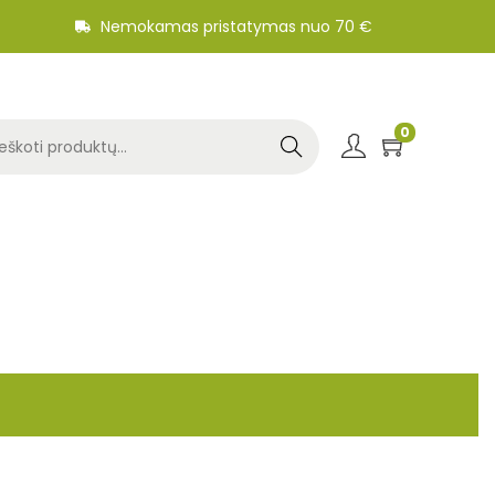
Nemokamas pristatymas nuo 70 €
0
Search