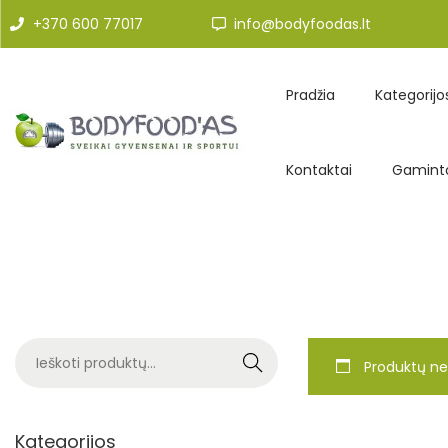
+370 600 77017
info@bodyfoodas.lt
Pradžia
Kategorijo
Kontaktai
Gaminto
Search
Produktų ne
Kategorijos