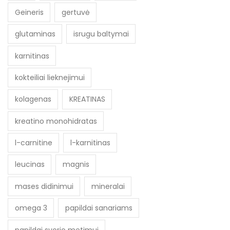
Geineris
gertuvė
glutaminas
isrugu baltymai
karnitinas
kokteiliai lieknejimui
kolagenas
KREATINAS
kreatino monohidratas
l-carnitine
l-karnitinas
leucinas
magnis
mases didinimui
mineralai
omega 3
papildai sanariams
papildai svorio metimui